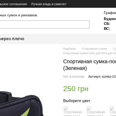
ьское соглашение
Ручная кладь в самолет
График
ных сумок и рюкзаков.
Будни
СБ:
ВС:
через плечо
BagMania
Спортивные сумки
С
Спортивная сумка-пояс для бега для т
Спортивная сумка-по
(Зеленая)
Нет в наличии
Артикул: sumka-23
250 грн
Выберите цвет