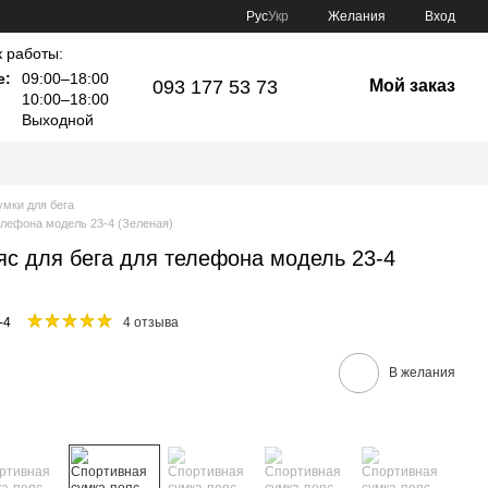
Рус
Укр
Желания
Вход
 работы:
е:
09:00–18:00
093 177 53 73
Мой заказ
10:00–18:00
Выходной
умки для бега
елефона модель 23-4 (Зеленая)
яс для бега для телефона модель 23-4
-4
4 отзыва
В желания