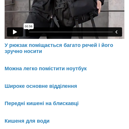
У рюкзак поміщається багато речей і його
зручно носити
Можна легко помістити ноутбук
Широке основне відділення
Передні кишені на блискавці
Кишеня для води