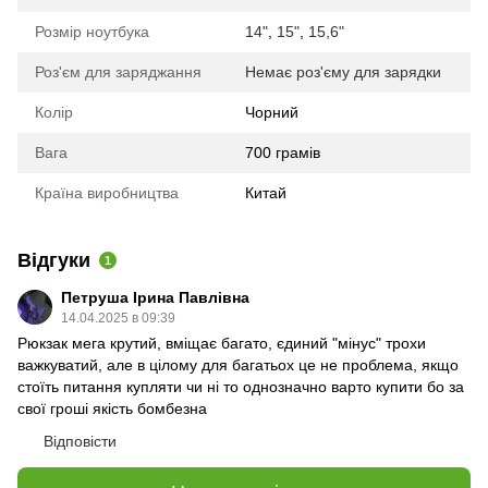
Розмір ноутбука
14"
,
15"
,
15,6"
Роз'єм для заряджання
Немає роз'єму для зарядки
Колір
Чорний
Вага
700 грамів
Країна виробництва
Китай
Відгуки
1
Петруша Ірина Павлівна
14.04.2025 в 09:39
Рюкзак мега крутий, вміщає багато, єдиний "мінус" трохи
важкуватий, але в цілому для багатьох це не проблема, якщо
стоїть питання купляти чи ні то однозначно варто купити бо за
свої гроші якість бомбезна
Відповісти