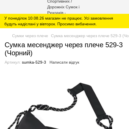
У понеділок 10.08.26 магазин не працює. Усі замовлення
будуть надіслані у вівторок. Просимо вибачення.
Сумки через плече
Сумка месенджер через плече 529-3 (Чо
Сумка месенджер через плече 529-3
(Чорний)
Артикул:
sumka-529-3
Написати відгук