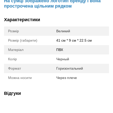
На сумці зображено логотип бренду і вона
прострочена щільним рядком
Характеристики
Розмір
Великий
Розмір (габарити)
41 см * 9 см * 22.5 см
Матеріал
ПВХ
Колір
Черный
Формат
Горизонтальний
Можна носити
Через плече
Відгуки