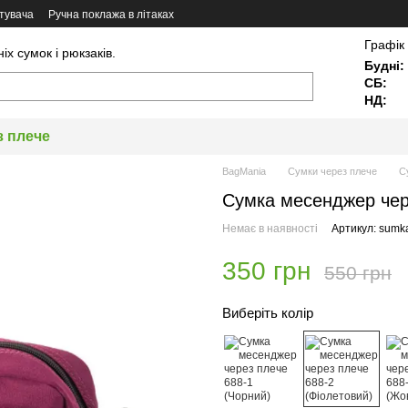
тувача
Ручна поклажа в літаках
Графік
х сумок і рюкзаків.
Будні:
СБ:
НД:
з плече
BagMania
Сумки через плече
С
Сумка месенджер чере
Немає в наявності
Артикул: sumk
350 грн
550 грн
Виберіть колір