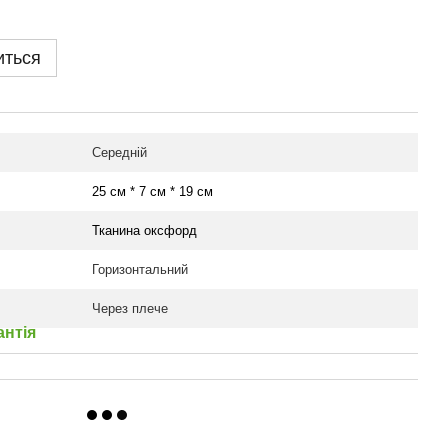
иться
Середній
25 см * 7 см * 19 см
Тканина оксфорд
Горизонтальний
Через плече
антія