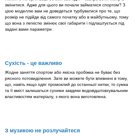
змінитися. Адже для цього ви почали займатися спортом? З
цією моделлю вам не доведеться турбуватися про те, що
розмір не підійде від самого початку або в майбутньому, тому
що вона з легкістю змінює свої габарити і підлаштується під
задані вами параметри.
Сухість - це важливо
Жодне заняття спортом або якісна пробіжка не буває без
рясного потовиділення. Зате ви можете бути впевнені в тому,
що, навіть якщо одяг промоклий до останньої нитки, то сумка
та її вміст залишаться сухими завдяки водовідштовхувальним
властивостям матеріалу, з якого вона виготовлена.
З музикою не розлучайтеся