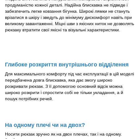
продуманістю кожної деталі. Надійна блискавка не підведе і
забезпечить легке ковзання бігунка. Широкі лямки не стануть
врізатися в шкіру і зведуть до мінімуму дискомфорт навіть при
великому завантаженні. Міцні шви з якісних ниток не дозволять
рюкзаку втратити свої якісні та візуальні характеристики.
Глибоке розкриття внутрішнього відділення
Для максимального комфорту під час експлуатації в цій моделі
передбачена довга блискавка, яка дає змогу широко
розкривати рюкзак. З її допомогою основний відсік можна
широко розкрити і спростити собі не тільки укладання, а й
пошук потрібних речей.
На одному плечі чи на двох?
Носити рюкзак зручно як на двох плечах, так і на одному.