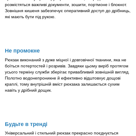
розмістяться важливі документи, зошити, портмоне і блокнот.
Зовнішня кишеня забезпечує оперативний доступ до дрібниць,
які мають бути під рукою.
Не промокне
Рюкзак виконаний з дуже міцної і довговічної тканини, яка не
боїться потертостей і розривів. Завдяки цьому виріб протягом
усього терміну служби зберігає привабливий зовнішній вигляд.
Полотно водонепроникне й ефективно відштовхує дощові
краплі, тому внутрішній вміст рюкзака залишається сухим
навіть у дрібний дощик.
Будьте в тренді
Універсальний і стильний рюкзак прекрасно поєднується