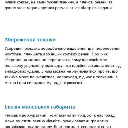
ривків ковзає, не защипуючи тканину, а плечові ремені за
допомогою міцних пряжок регулюються під зріст людини.
Збереження техніки
Усередині рюкзака передбачено відділення для перенесення
ноутбука, планшета або інших крихких речей. Про їхнє
збереження можна не переживати, тому що відсік має
рельєфну ущільнену підкладку, яка надійно захищає вміст від
випадкових ударів. З ним можна не хвилюватися про те, що
техніка може пошкодитися, наприклад, під час штовханині в
метро і при випадковому падінні рюкзака.
Ілюзія маленьких габаритів
Рюкзак має акуратний і компактний вигляд, хоча насправді
може вмістити велику кількість речей завдяки грамотно
організованому простору. Крім лептопа, всередині легко