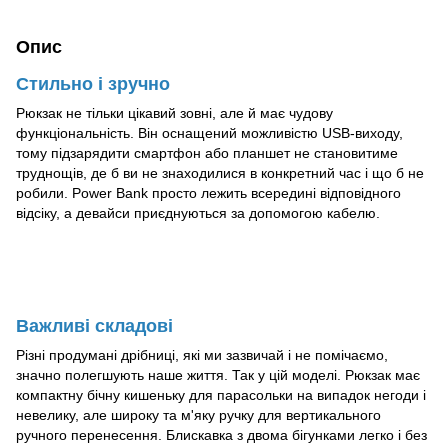
Опис
Стильно і зручно
Рюкзак не тільки цікавий зовні, але й має чудову
функціональність. Він оснащений можливістю USB-виходу,
тому підзарядити смартфон або планшет не становитиме
труднощів, де б ви не знаходилися в конкретний час і що б не
робили. Power Bank просто лежить всередині відповідного
відсіку, а девайси приєднуються за допомогою кабелю.
Важливі складові
Різні продумані дрібниці, які ми зазвичай і не помічаємо,
значно полегшують наше життя. Так у цій моделі. Рюкзак має
компактну бічну кишеньку для парасольки на випадок негоди і
невелику, але широку та м'яку ручку для вертикального
ручного перенесення. Блискавка з двома бігунками легко і без