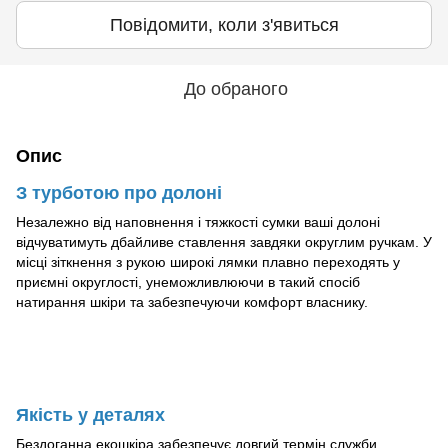
Повідомити, коли з'явиться
До обраного
Опис
З турботою про долоні
Незалежно від наповнення і тяжкості сумки ваші долоні
відчуватимуть дбайливе ставлення завдяки округлим ручкам. У
місці зіткнення з рукою широкі лямки плавно переходять у
приємні округлості, унеможливлюючи в такий спосіб
натирання шкіри та забезпечуючи комфорт власнику.
Якість у деталях
Бездоганна екошкіра забезпечує довгий термін служби,