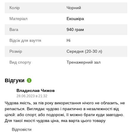
Колір
Чорний
Матеріал
Екошкіра
Вага
940 грам
Відсік для взуття
Ні
Розмір
Середня (20-30 л)
Вид спорту
Тренажерний зал
Відгуки
1
Владислав Чижов
28.06.2023 в 21:32
Чудова якість, за пів року використання нічого не облазить, не
репається. Виглядає чудово і практично в незалежності від
цілєй: або спорт, або подорожі, її можно брати куди завгодно.
Для такої якості чудова ціна, яка варта цього товару
Відповісти