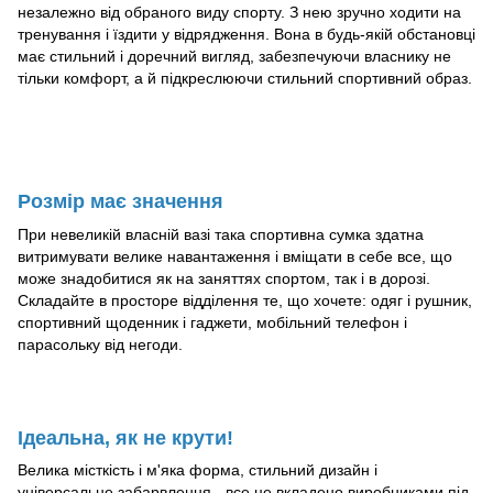
незалежно від обраного виду спорту. З нею зручно ходити на
тренування і їздити у відрядження. Вона в будь-якій обстановці
має стильний і доречний вигляд, забезпечуючи власнику не
тільки комфорт, а й підкреслюючи стильний спортивний образ.
Розмір має значення
При невеликій власній вазі така спортивна сумка здатна
витримувати велике навантаження і вміщати в себе все, що
може знадобитися як на заняттях спортом, так і в дорозі.
Складайте в просторе відділення те, що хочете: одяг і рушник,
спортивний щоденник і гаджети, мобільний телефон і
парасольку від негоди.
Ідеальна, як не крути!
Велика місткість і м'яка форма, стильний дизайн і
універсальне забарвлення - все це вкладено виробниками під