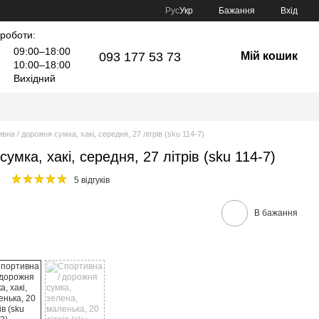
Рус
Укр
Бажання
Вхід
 роботи:
09:00–18:00
093 177 53 73
Мій кошик
10:00–18:00
Вихідний
вна / дорожня сумка, хакі, середня, 27 літрів (sku 114-7)
умка, хакі, середня, 27 літрів (sku 114-7)
7
5 відгуків
В бажання