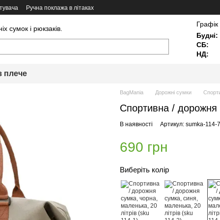
тувача
Ручна поклажа в літаках
Графік
х сумок і рюкзаків.
Будні:
СБ:
НД:
з плече
BagMania
Дорожні сумки
Спорти
Спортивна / дорожня с
В наявності
Артикул: sumka-114-
690 грн
Виберіть колір