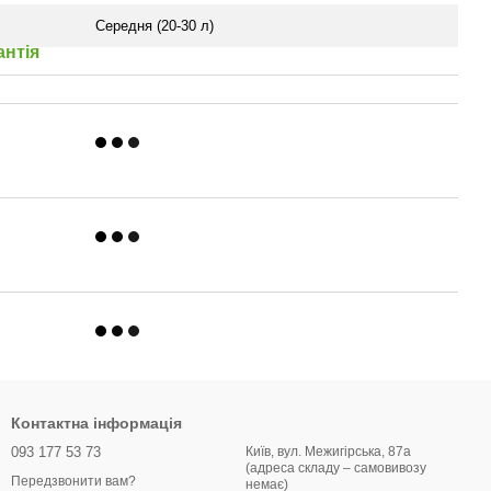
Середня (20-30 л)
антія
Контактна інформація
093 177 53 73
Київ, вул. Межигірська, 87а
(адреса складу – самовивозу
Передзвонити вам?
немає)