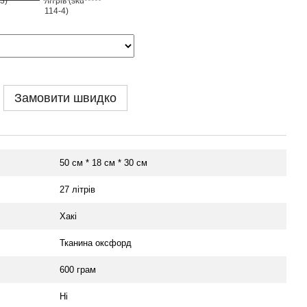
Замовити швидко
50 см * 18 см * 30 см
27 літрів
Хакі
Тканина оксфорд
600 грам
Ні