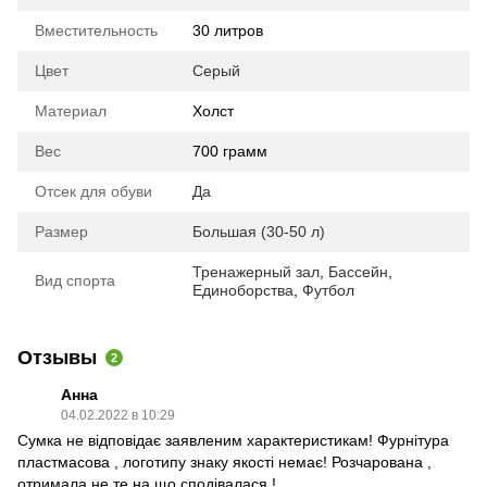
Вместительность
30 литров
Цвет
Серый
Материал
Холст
Вес
700 грамм
Отсек для обуви
Да
Размер
Большая (30-50 л)
Тренажерный зал
,
Бассейн
,
Вид спорта
Единоборства
,
Футбол
Отзывы
2
Анна
04.02.2022 в 10:29
Сумка не відповідає заявленим характеристикам! Фурнітура
пластмасова , логотипу знаку якості немає! Розчарована ,
отримала не те на що сподівалася !