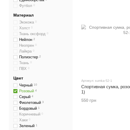
Футбол
0
Материал
Экокожа
0
Холст
0
Ткань оксфорд
0
Нейлон
2
Неопрен
0
Лайкра
0
Полиэстер
2
Ткань
0
ПВХ
0
Цвет
Артикул: sumka-52-1
Черный
10
Спортивная сумка, розов
Розовый
4
1)
Серый
4
550 грн
Фиолетовый
3
Бордовый
1
Коричневый
0
Хаки
0
Зеленый
1