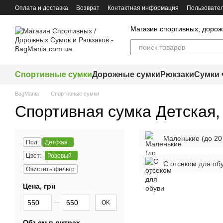
Перейти к основному контенту
Оплата и доставка
Возврат
Контактная информация
Пользовател
Магазин спортивных, дорож
Спортивные сумки
Дорожные сумки
Рюкзаки
Сумки 
BagMania
Спортивные сумки
Спортивная сумка Детская,
Маленькие (до 20
Пол:
Детская
Цвет:
Розовый
С отсеком для об
Очистить фильтр
Цена, грн
От Цена, грн
До Цена, грн
OK
Объем в литрах