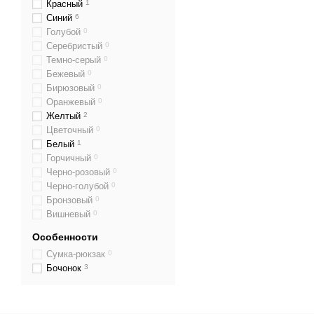
Красный
1
Синий
6
Голубой
0
Серебристый
0
Темно-серый
0
Бежевый
0
Бирюзовый
0
Оранжевый
0
Желтый
2
Цветочный
0
Белый
1
Горчичный
0
Черно-розовый
0
Черно-голубой
0
Бронзовый
0
Вишневый
0
Особенности
Сумка-рюкзак
0
Бочонок
3