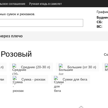
ьское соглашение
Ручная кладь в самолет
График
ных сумок и рюкзаков.
Будни
СБ:
ВС:
через плечо
 Розовый
Со
 л)
Средние (20-30 л)
Большие (от 30 л)
уви
Сумка - рюкзак
Сумки для бега