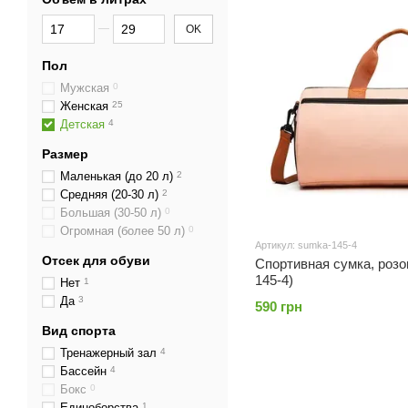
От Объем в литрах
До Объем в литрах
OK
Пол
Мужская
0
Женская
25
Детская
4
Размер
Маленькая (до 20 л)
2
Средняя (20-30 л)
2
Большая (30-50 л)
0
Огромная (более 50 л)
0
Артикул: sumka-145-4
Отсек для обуви
Спортивная сумка, розов
145-4)
Нет
1
Да
3
590 грн
Вид спорта
Тренажерный зал
4
Бассейн
4
Бокс
0
Единоборства
1