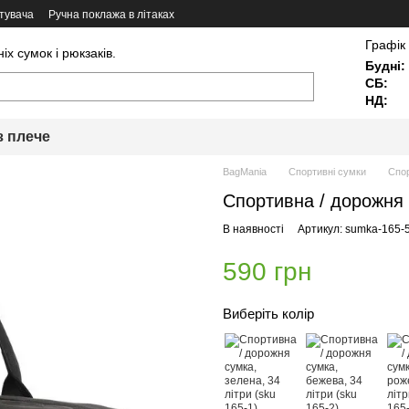
тувача
Ручна поклажа в літаках
Графік
х сумок і рюкзаків.
Будні:
СБ:
НД:
з плече
BagMania
Спортивні сумки
Спор
Спортивна / дорожня с
В наявності
Артикул: sumka-165-
590 грн
Виберіть колір