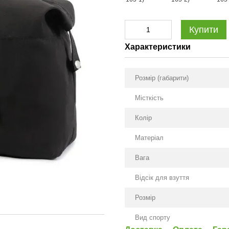
Купити
Характеристики
Розмір (габарити)
Місткість
Колір
Матеріал
Вага
Відсік для взуття
Розмір
Вид спорту