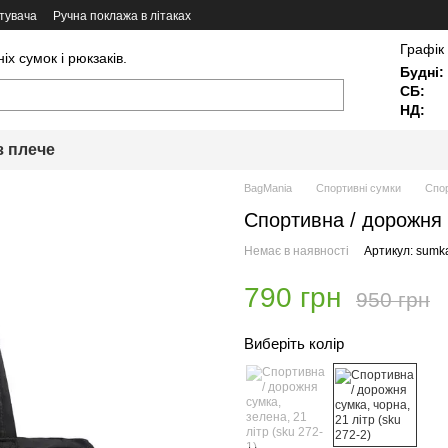
тувача
Ручна поклажа в літаках
Графік
х сумок і рюкзаків.
Будні:
СБ:
НД:
з плече
BagMania
Спортивні сумки
Спор
Спортивна / дорожня с
Немає в наявності
Артикул: sumk
790 грн
950 грн
Виберіть колір