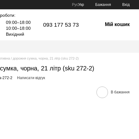
Рус
Укр
Бажання
Вхід
 роботи:
09:00–18:00
093 177 53 73
Мій кошик
10:00–18:00
Вихідний
тивна / дорожня сумка, чорна, 21 літр (sku 272-2)
умка, чорна, 21 літр (sku 272-2)
a-272-2
Написати відгук
В бажання