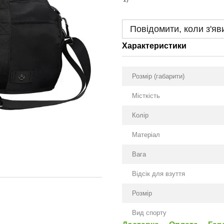
Повідомити, коли з'яв
Характеристики
Розмір (габарити)
Місткість
Колір
Матеріал
Вага
Відсік для взуття
Розмір
Вид спорту