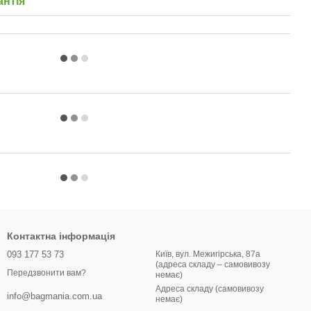
антія
Контактна інформація
093 177 53 73
Київ, вул. Межигірська, 87а
(адреса складу – самовивозу
Передзвонити вам?
немає)
Адреса складу (самовивозу
info@bagmania.com.ua
немає)