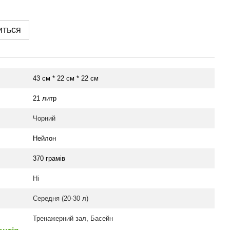
иться
43 см * 22 см * 22 см
21 литр
Чорний
Нейлон
370 грамів
Ні
Середня (20-30 л)
Тренажерний зал
,
Басейн