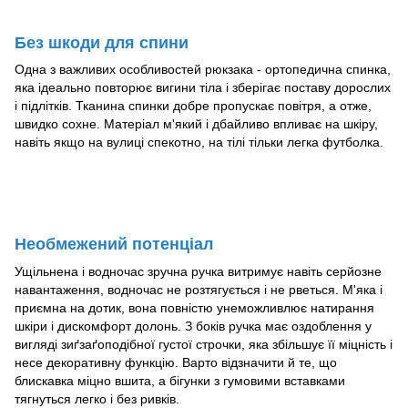
Без шкоди для спини
Одна з важливих особливостей рюкзака - ортопедична спинка,
яка ідеально повторює вигини тіла і зберігає поставу дорослих
і підлітків. Тканина спинки добре пропускає повітря, а отже,
швидко сохне. Матеріал м'який і дбайливо впливає на шкіру,
навіть якщо на вулиці спекотно, на тілі тільки легка футболка.
Необмежений потенціал
Ущільнена і водночас зручна ручка витримує навіть серйозне
навантаження, водночас не розтягується і не рветься. М'яка і
приємна на дотик, вона повністю унеможливлює натирання
шкіри і дискомфорт долонь. З боків ручка має оздоблення у
вигляді зиґзаґоподібної густої строчки, яка збільшує її міцність і
несе декоративну функцію. Варто відзначити й те, що
блискавка міцно вшита, а бігунки з гумовими вставками
тягнуться легко і без ривків.