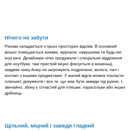
Нічого не забути
Рюкзак складається з трьох просторих відсіків. В основний
вільно поміщаються книжки, журнали, навушники та будь-які
інші речі. Дизайнери чітко продумали і спеціальне відділення
для ноутбука: там пристрій міцно фіксується в кишеньці,
завдяки чому йому не загрожують подряпини, волога, пил і
контакт з іншими предметами. У малий відсік можна покласти
планшет, документи і все те, що має бути завжди під рукою. І,
звичайно, збоку є сітчастий для пляшки, парасольки або інших
дрібниць.
Щільний, міцний і завжди гладкий