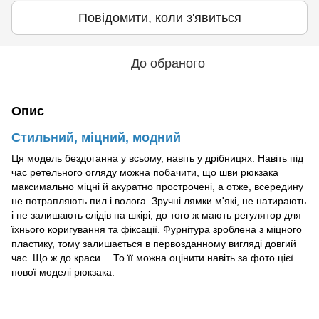
Повідомити, коли з'явиться
До обраного
Опис
Стильний, міцний, модний
Ця модель бездоганна у всьому, навіть у дрібницях. Навіть під
час ретельного огляду можна побачити, що шви рюкзака
максимально міцні й акуратно прострочені, а отже, всередину
не потрапляють пил і волога. Зручні лямки м'які, не натирають
і не залишають слідів на шкірі, до того ж мають регулятор для
їхнього коригування та фіксації. Фурнітура зроблена з міцного
пластику, тому залишається в первозданному вигляді довгий
час. Що ж до краси… То її можна оцінити навіть за фото цієї
нової моделі рюкзака.