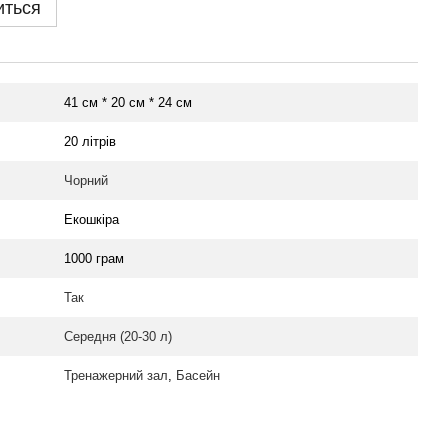
иться
41 см * 20 см * 24 см
20 літрів
Чорний
Екошкіра
1000 грам
Так
Середня (20-30 л)
Тренажерний зал
,
Басейн