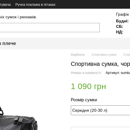
тувача
Ручна поклажа в літаках
Графік
х сумок і рюкзаків.
Будні:
СБ:
НД:
з плече
BagMania
Спортивні сумки
Спор
Спортивна сумка, чорн
Немає в наявності
Артикул: sumk
1 090 грн
Розмір сумки