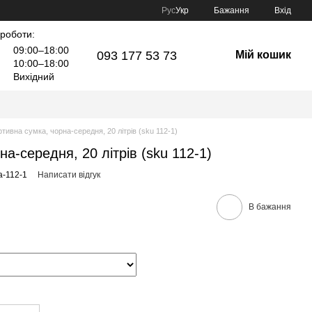
Рус
Укр
Бажання
Вхід
 роботи:
09:00–18:00
093 177 53 73
Мій кошик
10:00–18:00
Вихідний
тивна сумка, чорна-середня, 20 літрів (sku 112-1)
а-середня, 20 літрів (sku 112-1)
a-112-1
Написати відгук
В бажання