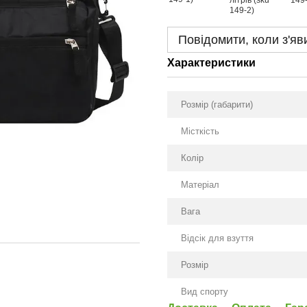
Повідомити, коли з'яв
Характеристики
Розмір (габарити)
Місткість
Колір
Матеріал
Вага
Відсік для взуття
Розмір
Вид спорту