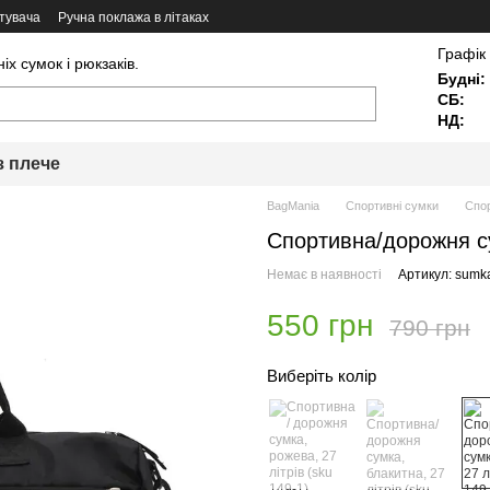
тувача
Ручна поклажа в літаках
Графік
х сумок і рюкзаків.
Будні:
СБ:
НД:
з плече
BagMania
Спортивні сумки
Спор
Спортивна/дорожня сум
Немає в наявності
Артикул: sumk
550 грн
790 грн
Виберіть колір