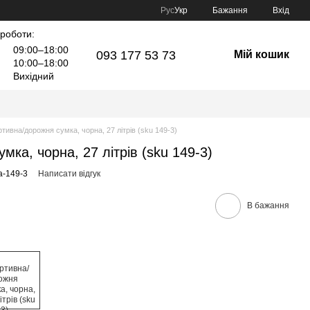
Рус
Укр
Бажання
Вхід
 роботи:
09:00–18:00
093 177 53 73
Мій кошик
10:00–18:00
Вихідний
тивна/дорожня сумка, чорна, 27 літрів (sku 149-3)
ка, чорна, 27 літрів (sku 149-3)
a-149-3
Написати відгук
В бажання