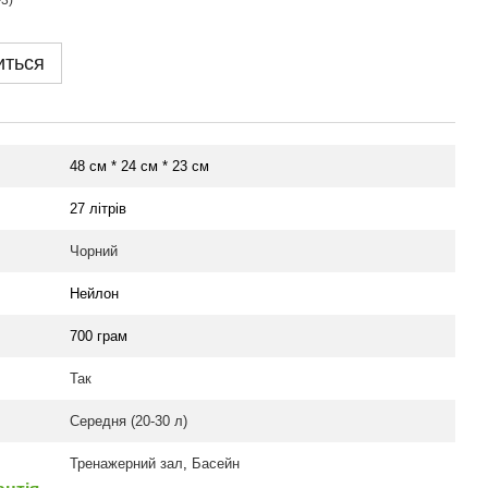
иться
48 см * 24 см * 23 см
27 літрів
Чорний
Нейлон
700 грам
Так
Середня (20-30 л)
Тренажерний зал
,
Басейн