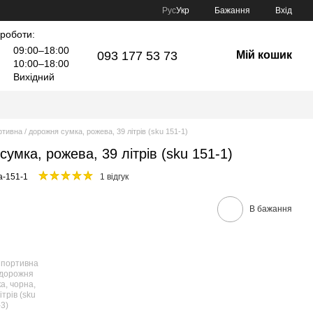
Рус
Укр
Бажання
Вхід
 роботи:
09:00–18:00
093 177 53 73
Мій кошик
10:00–18:00
Вихідний
тивна / дорожня сумка, рожева, 39 літрів (sku 151-1)
умка, рожева, 39 літрів (sku 151-1)
a-151-1
1 відгук
В бажання