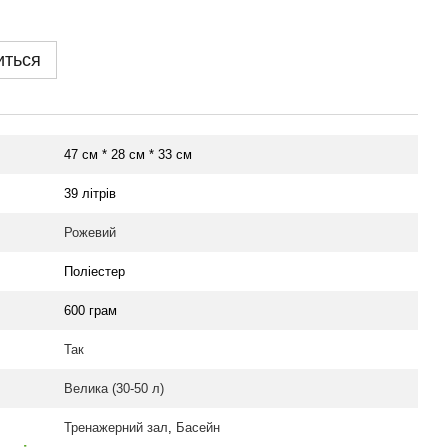
иться
47 см * 28 см * 33 см
39 літрів
Рожевий
Поліестер
600 грам
Так
Велика (30-50 л)
Тренажерний зал
,
Басейн