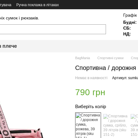
тувача
Ручна поклажа в літаках
Графік
х сумок і рюкзаків.
Будні:
СБ:
НД:
з плече
BagMania
Спортивні сумки
Спор
Спортивна / дорожня с
Немає в наявності
Артикул: sumk
790 грн
Виберіть колір