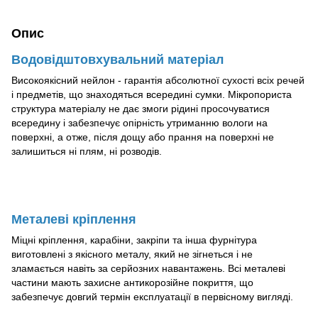
Опис
Водовідштовхувальний матеріал
Високоякісний нейлон - гарантія абсолютної сухості всіх речей
і предметів, що знаходяться всередині сумки. Мікропориста
структура матеріалу не дає змоги рідині просочуватися
всередину і забезпечує опірність утриманню вологи на
поверхні, а отже, після дощу або прання на поверхні не
залишиться ні плям, ні розводів.
Металеві кріплення
Міцні кріплення, карабіни, закріпи та інша фурнітура
виготовлені з якісного металу, який не зігнеться і не
зламається навіть за серйозних навантажень. Всі металеві
частини мають захисне антикорозійне покриття, що
забезпечує довгий термін експлуатації в первісному вигляді.