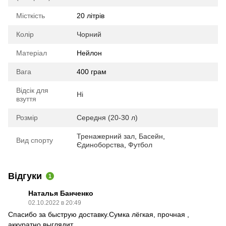
Місткість
20 літрів
Колір
Чорний
Матеріал
Нейлон
Вага
400 грам
Відсік для
Ні
взуття
Розмір
Середня (20-30 л)
Тренажерний зал
,
Басейн
,
Вид спорту
Єдиноборства
,
Футбол
Відгуки
1
Наталья Банченко
02.10.2022 в 20:49
Спасибо за быструю доставку.Сумка лёгкая, прочная ,
аккуратно выглядит.