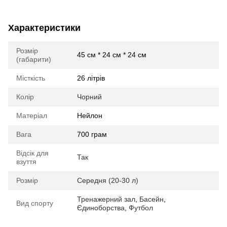
Характеристики
Розмір
45 см * 24 см * 24 см
(габарити)
Місткість
26 літрів
Колір
Чорний
Матеріал
Нейлон
Вага
700 грам
Відсік для
Так
взуття
Розмір
Середня (20-30 л)
Тренажерний зал
,
Басейн
,
Вид спорту
Єдиноборства
,
Футбол