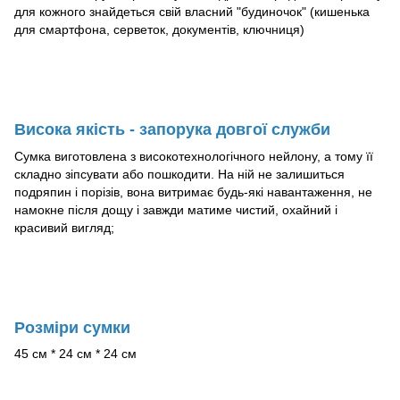
для кожного знайдеться свій власний "будиночок" (кишенька
для смартфона, серветок, документів, ключниця)
Висока якість - запорука довгої служби
Сумка виготовлена з високотехнологічного нейлону, а тому її
складно зіпсувати або пошкодити. На ній не залишиться
подряпин і порізів, вона витримає будь-які навантаження, не
намокне після дощу і завжди матиме чистий, охайний і
красивий вигляд;
Розміри сумки
45 см * 24 см * 24 см