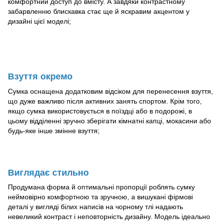
комфортний доступ до вмісту. А завдяки контрастному
забарвленню блискавка стає ще й яскравим акцентом у
дизайні цієї моделі;
Взуття окремо
Сумка оснащена додатковим відсіком для перенесення взуття,
що дуже важливо після активних занять спортом. Крім того,
якщо сумка використовується в поїздці або в подорожі, в
цьому відділенні зручно зберігати кімнатні капці, мокасини або
будь-яке інше змінне взуття;
Виглядає стильно
Продумана форма й оптимальні пропорції роблять сумку
неймовірно комфортною та зручною, а вишукані фірмові
деталі у вигляді білих написів на чорному тлі надають
невеликий контраст і неповторність дизайну. Модель ідеально