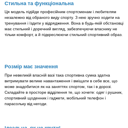
Стильна та функціональна
Ця модель підійде професійним спортсменам і любителям
незалежно від обраного виду спорту. З нею зручно ходити на
тренування і їздити у відрядження. Вона в будь-якій обстановці
має стильний і доречний вигляд, забезпечуючи власнику не
тільки комфорт, а й підкреслюючи стильний спортивний образ.
Розмір має значення
При невеликій власній вазі така спортивна сумка здатна
витримувати велике навантаження і вміщати в себе все, що
може знадобитися як на заняттях спортом, так і в дорозі.
Складайте в просторе відділення те, що хочете: одяг і рушник,
спортивний щоденник і гаджети, мобільний телефон і
парасольку від негоди.
Ідеальна, як не крути!