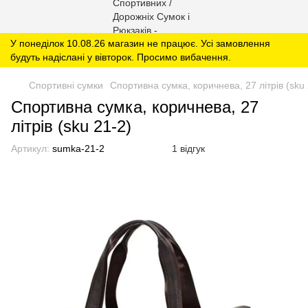
У понеділок 10.08.26 магазин не працює. Усі замовлення
будуть надіслані у вівторок. Просимо вибачення.
Спортивні сумки
Спортивна сумка, коричнева, 27 літрів (sku 
Спортивна сумка, коричнева, 27
літрів (sku 21-2)
Артикул:
sumka-21-2
1 відгук