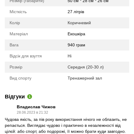
Розмір (габарити)
50 см * 28 см * 26 см
Місткість
27 літрів
Колір
Коричневий
Матеріал
Екошкіра
Вага
940 грам
Відсік для взуття
Ні
Розмір
Середня (20-30 л)
Вид спорту
Тренажерний зал
Відгуки
1
Владислав Чижов
28.06.2023 в 21:32
Чудова якість, за пів року використання нічого не облазить, не
репається. Виглядає чудово і практично в незалежності від
цілєй: або спорт, або подорожі, її можно брати куди завгодно.