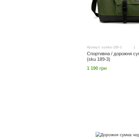
Артикул: sumka-189-3
1
Спортивна / дорожня сум
(sku 189-3)
1 190 грн