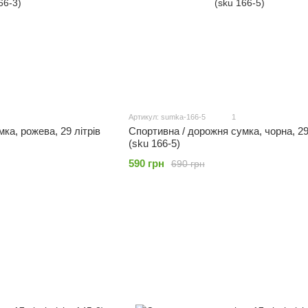
Артикул: sumka-166-5
1
ка, рожева, 29 літрів
Спортивна / дорожня сумка, чорна, 29
(sku 166-5)
590 грн
690 грн