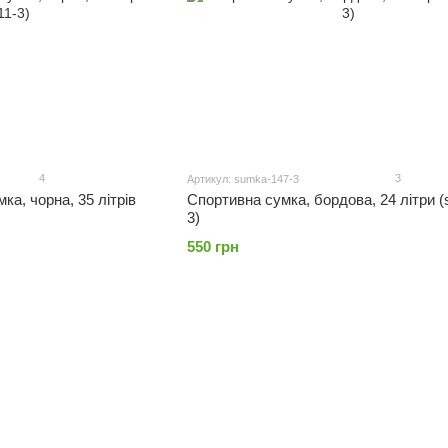
4
3
Артикул: sumka-147-3
ка, чорна, 35 літрів
Спортивна сумка, бордова, 24 літри (
3)
550 грн