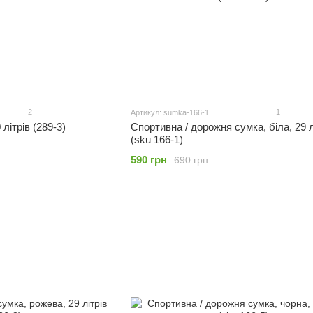
2
1
Артикул: sumka-166-1
літрів (289-3)
Спортивна / дорожня сумка, біла, 29 л
(sku 166-1)
590 грн
690 грн