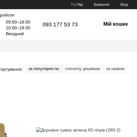
Рус
Укр
Бажання
Вхід
 роботи:
09:00–18:00
093 177 53 73
Мій кошик
10:00–18:00
Вихідний
за популярністю
спочатку дешевше
за назвою
Сортування: