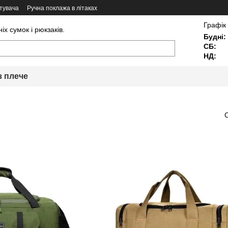
тувача
Ручна поклажа в літаках
Графік
х сумок і рюкзаків.
Будні:
СБ:
НД:
з плече