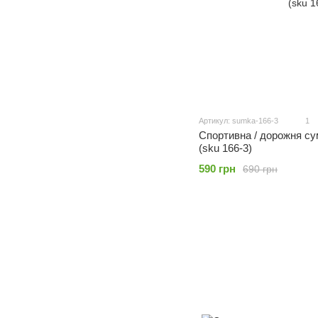
Артикул: sumka-166-3
1
Спортивна / дорожня сум
(sku 166-3)
590 грн
690 грн