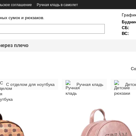
ьское соглашение
Ручная кладь в самолет
График
ных сумок и рюкзаков.
Будни
СБ:
ВС:
через плечо
Со
С отделом для ноутбука
Ручная кладь
Детс