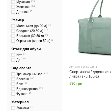
Мужская
131
Женская
176
Детская
35
Размер
Маленькая (до 20 л)
16
Средняя (20-30 л)
115
Большая (30-50 л)
85
Огромная (более 50 л)
8
Отсек для обуви
Нет
82
Да
157
Артикул: sumka-165-1
Вид спорта
Спортивная / дорожная 
Тренажерный зал
215
литра (sku 165-1)
Бассейн
205
590 грн
Бокс
58
Единоборства
121
Футбол
98
Материал
Экокожа
31