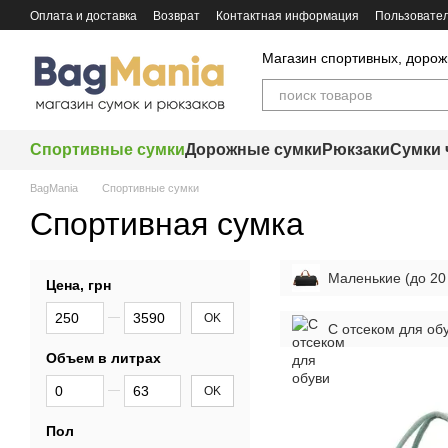
Перейти к основному контенту
Оплата и доставка
Возврат
Контактная информация
Пользовател
Магазин спортивных, дорож
Спортивные сумки
Дорожные сумки
Рюкзаки
Сумки 
BagMania
Спортивные сумки
Спортивная сумка
Маленькие (до 20
Цена, грн
От Цена, грн
До Цена, грн
OK
С отсеком для об
Объем в литрах
От Объем в литрах
До Объем в литрах
OK
Пол