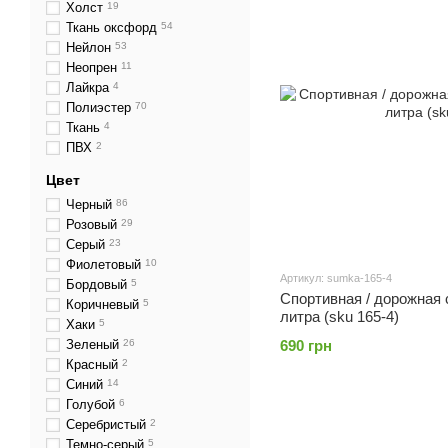
Холст
19
Ткань оксфорд
54
Нейлон
53
Неопрен
11
Лайкра
4
Полиэстер
70
Ткань
4
ПВХ
2
Цвет
Черный
86
Розовый
29
Серый
23
Фиолетовый
10
Артикул: sumka-165-4
Бордовый
5
Спортивная / дорожная 
Коричневый
5
литра (sku 165-4)
Хаки
5
Зеленый
26
690 грн
Красный
2
Синий
14
Голубой
6
Серебристый
2
Темно-серый
5