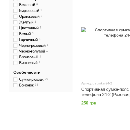
Бежевый
6
Бирюзовый
1
Оранжевый
2
Желтый
3
Цветочный
1
Белый
3
Горчичный
3
Черно-розовый
1
Черно-голубой
1
Бронзовый
1
Вишневый
1
Особенности
Сумка-рюкзак
29
Артикул: sumka-24-2
Бочонок
78
Спортивная сумка-пояс 
телефона 24-2 (Розовая
250 грн