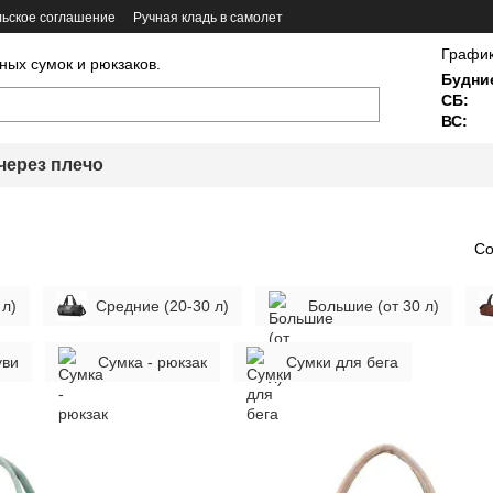
ьское соглашение
Ручная кладь в самолет
График
ных сумок и рюкзаков.
Будни
СБ:
ВС:
через плечо
Со
 л)
Средние (20-30 л)
Большие (от 30 л)
уви
Сумка - рюкзак
Сумки для бега